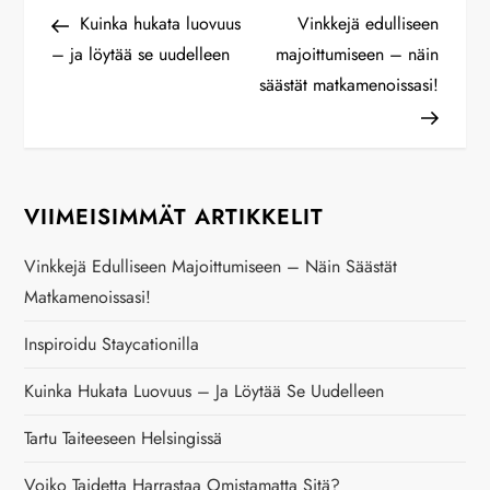
A
Previous
Next
Kuinka hukata luovuus
Vinkkejä edulliseen
Post
Post
– ja löytää se uudelleen
majoittumiseen – näin
r
säästät matkamenoissasi!
t
i
VIIMEISIMMÄT ARTIKKELIT
k
Vinkkejä Edulliseen Majoittumiseen – Näin Säästät
k
Matkamenoissasi!
e
Inspiroidu Staycationilla
l
Kuinka Hukata Luovuus – Ja Löytää Se Uudelleen
i
Tartu Taiteeseen Helsingissä
Voiko Taidetta Harrastaa Omistamatta Sitä?