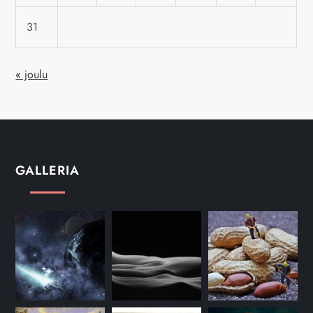
31
« joulu
GALLERIA