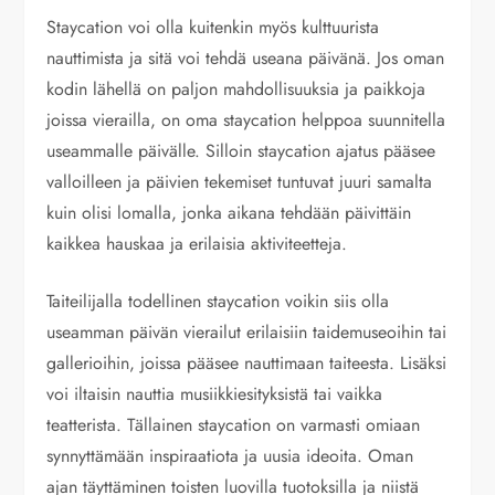
Staycation voi olla kuitenkin myös kulttuurista
nauttimista ja sitä voi tehdä useana päivänä. Jos oman
kodin lähellä on paljon mahdollisuuksia ja paikkoja
joissa vierailla, on oma staycation helppoa suunnitella
useammalle päivälle. Silloin staycation ajatus pääsee
valloilleen ja päivien tekemiset tuntuvat juuri samalta
kuin olisi lomalla, jonka aikana tehdään päivittäin
kaikkea hauskaa ja erilaisia aktiviteetteja.
Taiteilijalla todellinen staycation voikin siis olla
useamman päivän vierailut erilaisiin taidemuseoihin tai
gallerioihin, joissa pääsee nauttimaan taiteesta. Lisäksi
voi iltaisin nauttia musiikkiesityksistä tai vaikka
teatterista. Tällainen staycation on varmasti omiaan
synnyttämään inspiraatiota ja uusia ideoita. Oman
ajan täyttäminen toisten luovilla tuotoksilla ja niistä