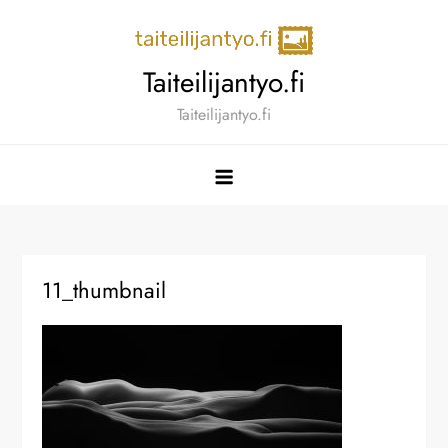
Skip
to
content
Taiteilijantyo.fi
Taiteilijantyo.fi
11_thumbnail