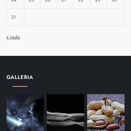
31
« joulu
GALLERIA