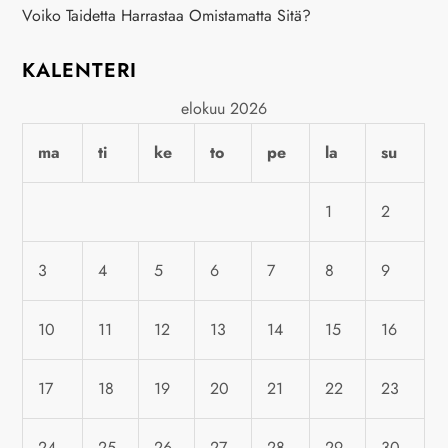
Voiko Taidetta Harrastaa Omistamatta Sitä?
i
KALENTERI
e
elokuu 2026
n
ma
ti
ke
to
pe
la
su
s
e
1
2
l
3
4
5
6
7
8
9
a
10
11
12
13
14
15
16
u
17
18
19
20
21
22
23
s
24
25
26
27
28
29
30