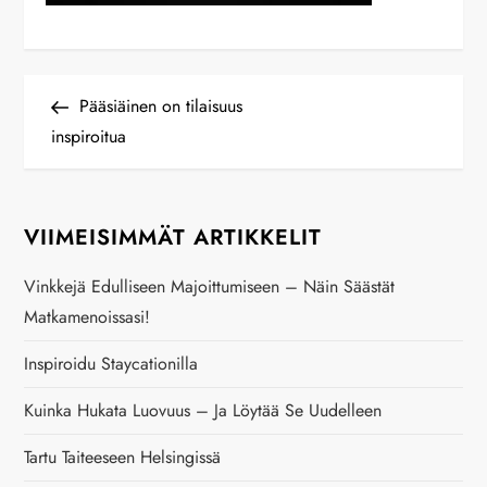
A
Previous
Pääsiäinen on tilaisuus
Post
inspiroitua
r
t
VIIMEISIMMÄT ARTIKKELIT
i
Vinkkejä Edulliseen Majoittumiseen – Näin Säästät
k
Matkamenoissasi!
k
Inspiroidu Staycationilla
e
Kuinka Hukata Luovuus – Ja Löytää Se Uudelleen
Tartu Taiteeseen Helsingissä
l